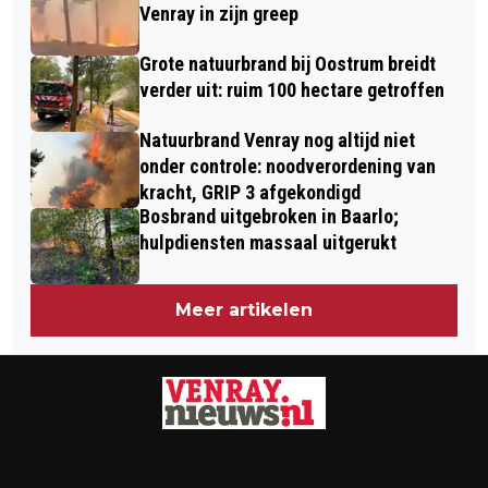
VOOR MARIET VAN GERVEN-PIJPERS
Venray in zijn greep
(63)
Grote natuurbrand bij Oostrum breidt
verder uit: ruim 100 hectare getroffen
Natuurbrand Venray nog altijd niet
onder controle: noodverordening van
kracht, GRIP 3 afgekondigd
Bosbrand uitgebroken in Baarlo;
hulpdiensten massaal uitgerukt
Meer artikelen