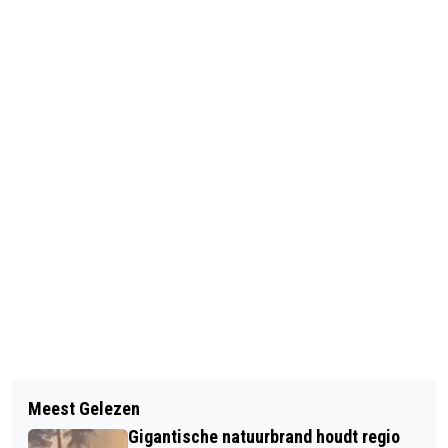
Vorig artikel
Volgend artikel
OFFICIËLE REACTIE VAN VIECURI OP
Meest Gelezen
BRONZEN WAARDERINGSPENNING
LEK PERSOONGEGEVENS
Gigantische natuurbrand houdt regio